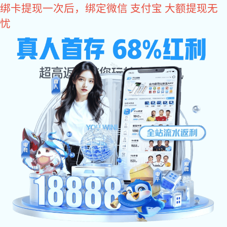
东升国际
欢迎访问东升国际官网-追求健康,你我一起成长 网站
网站东升国际
关于东升国际
东升国际 资讯
产品中心
东升国际:工程案例
售后服务
联系东升国际
公司简介
荣誉证书
东升国际
企业风貌
生产现场
营销网络
企业风貌