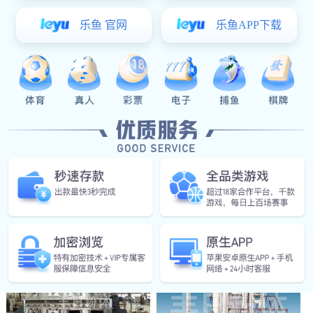
螺带真空干燥机
二合一洗涤过滤机
一、产品概述及用途： 螺带真空干燥
机是一种集干燥、粉碎、混粉为一体的
高效多功能全密闭立式真空干燥设备。
它的干燥效率是同等规格“双锥回转真
空干燥机”3-5倍。主要应用···
三合一过滤洗涤干燥机
磷酸铁回转煅烧炉
三合一过滤洗涤干燥机 设备概述 过滤
产品概述： 焙烧炉是一种对粉状或滤
洗涤干燥三合一是在一密闭容器内先后
饼状物料进行高温加热处理的设备，也
完成搅拌、反应、过滤、清洗、脱液、
称煅烧炉，按所采用能源的不同，可分
干燥(并可二次打浆)等工艺过程。广泛
为燃煤炉、燃气炉、燃油炉和电加热炉
应用于制药、化工、食品、···
四种；按加热方式分为直接加···