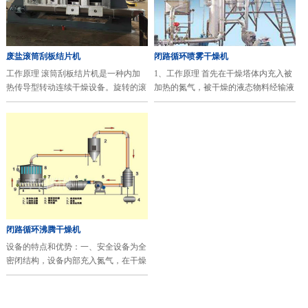
废盐滚筒刮板结片机
闭路循环喷雾干燥机
工作原理 滚筒刮板结片机是一种内加
1、工作原理 首先在干燥塔体内充入被
热传导型转动连续干燥设备。旋转的滚
加热的氮气，被干燥的液态物料经输液
筒通过其下部料槽，粘附着一厚度的料
泵输送至离心喷头处，液态物料被高速
膜，热量通过管道输送至滚筒内壁，传
旋转的离心雾化器雾化成细小液滴，液
导到滚筒外壁，再传导给料膜···
滴在干燥塔内与热氮气进行···
闭路循环沸腾干燥机
设备的特点和优势：一、安全设备为全
密闭结构，设备内部充入氮气，在干燥
厌氧物料或含易燃易爆性质溶媒的物料
时，使气体中没有氧气，无法燃烧或氧
化，就可有效避免设备在生···
东升国际
上一页
1
下一页
尾页