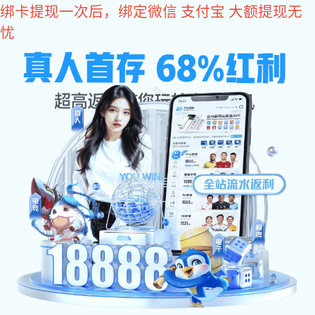
东升国际
欢迎访问东升国际官网-追求健康,你我一起成长 网站
东升国际:网站东升
东升国际:关于东升
东升国际:东升国际
产品中心
国际
国际
资讯
东升国际:工程案例
售后服务
联系东升国际
推荐产品系列
干燥设备系列
制粒设备系列
混合设备系列
粉碎设备系列
热源设备系列