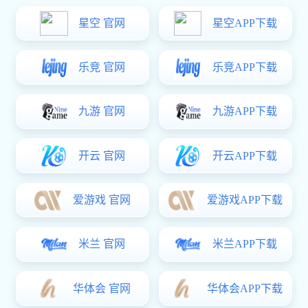
筛分设备系列
辅助配件系列
产品中心
螺旋真空干燥机
单锥真空干燥机
概述： 螺旋真空干燥机可实现批次
一、产品概述及用途： DZLG系列螺旋
干燥，该机是利用两组空心螺旋叶片，
真空干燥机是一种集干燥、粉碎、混粉
使物料在设备内部循环流动，通过热能
为一体的高效多功能全密闭立式真空干
传导方式向物料释放热能，在真空状态
燥设备。它的干燥效率是同等规格“双
下达到干化目的，结构和工作···
锥回转真空干燥机”3-5倍。···